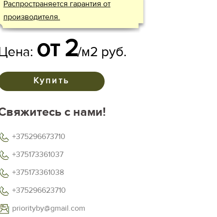
Распространяется гарантия от
производителя.
от 2
Цена:
/
м2
руб.
Купить
Свяжитесь с нами!
+375296673710
+375173361037
+375173361038
+375296623710
priorityby@gmail.com