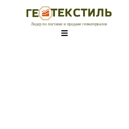
Перейти
к
содержимому
Лидер по поставке и продаже геоматериалов
Геотекстиль
— продажа и
поставка